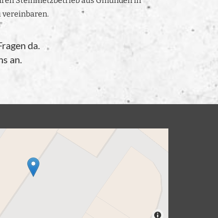
Ihren Steinmetzbetrieb aus Gmunden in
 vereinbaren.
Fragen da.
ns an.