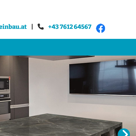
einbau.at
|
+43 7612 64567
