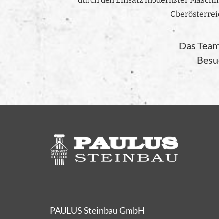
durch den Einsatz modernster Maschin
Oberösterrei
Das Team 
Besuc
PAULUS Steinbau GmbH