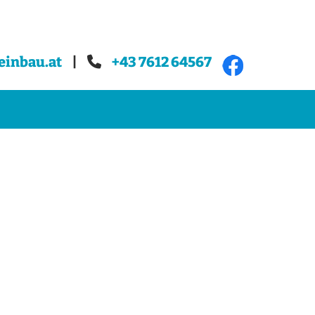
einbau.at
|
+43 7612 64567
