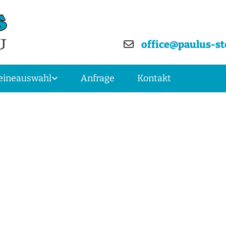
office@paulus-st

eineauswahl
Anfrage
Kontakt